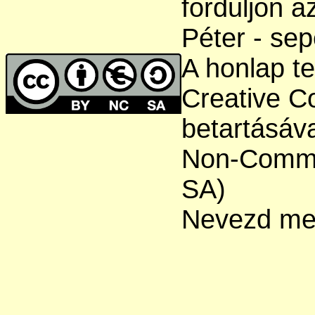
forduljon a
Péter - sep
A honlap te
Creative C
betartásáva
Non-Comme
SA)
Nevezd meg