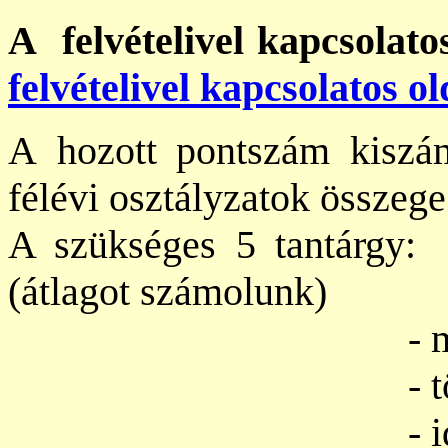
A felvételivel kapcsolato
felvételivel kapcsolatos ol
A
hozott pontszám kiszám
félévi osztályzatok összege 
A szükséges 5 tantárgy
(átlagot számolunk)
- matema
- történ
- idegen 