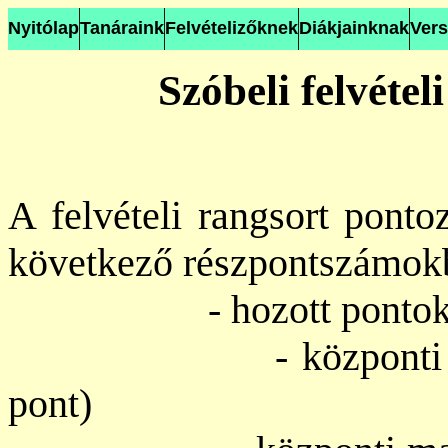
Nyitólap
Tanáraink
Felvételizőknek
Diákjainknak
Ver
Szóbeli felvétel
A felvételi rangsort ponto
következő részpontszámokb
- hozott pontok (ma
- központi matemat
pont)