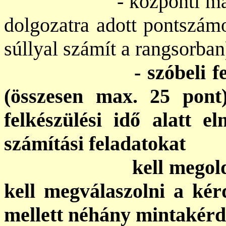
- központi magyar fe
dolgozatra adott pontszámo
súllyal számít a rangsorban
- szóbeli felvételi
(összesen max. 25 pont)
felkészülési idő alatt e
számítási feladatokat
kell megoldani, ma
kell megválaszolni a kér
mellett néhány mintakérd