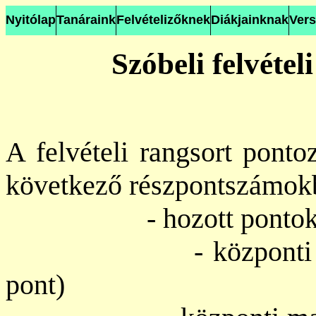
Nyitólap
Tanáraink
Felvételizőknek
Diákjainknak
Ver
Szóbeli felvétel
A felvételi rangsort ponto
következő részpontszámokb
- hozott pontok (ma
- központi matemat
pont)