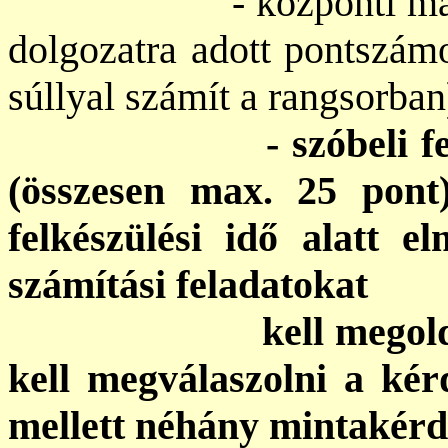
- központi magyar fe
dolgozatra adott pontszámo
súllyal számít a rangsorban
- szóbeli felvételi
(összesen max. 25 pont)
felkészülési idő alatt e
számítási feladatokat
kell megoldani, ma
kell megválaszolni a kér
mellett néhány mintakérd