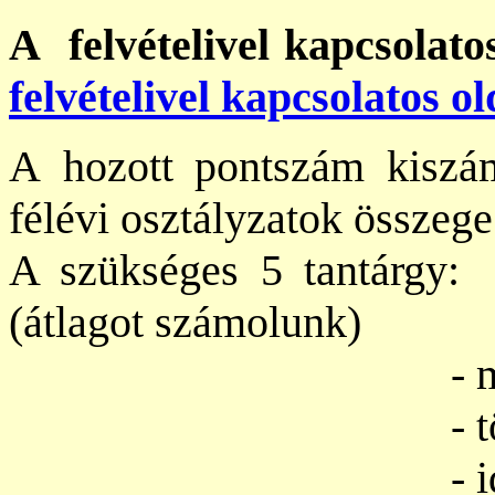
A felvételivel kapcsolato
felvételivel kapcsolatos ol
A
hozott pontszám kiszám
félévi osztályzatok összege 
A szükséges 5 tantárgy
(átlagot számolunk)
- matema
- történ
- idegen 