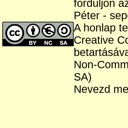
forduljon a
Péter - sep
A honlap te
Creative C
betartásáva
Non-Comme
SA)
Nevezd meg