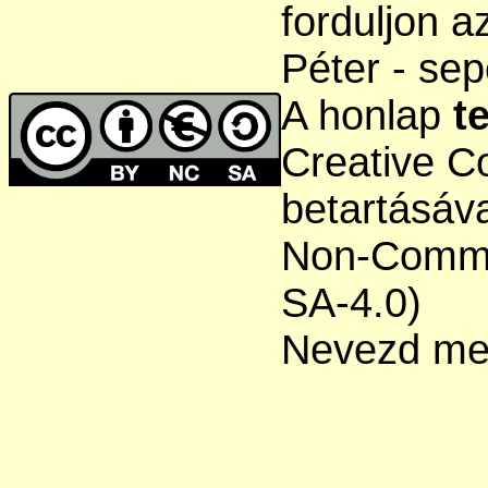
forduljon a
Péter - sep
A honlap
t
Creative C
betartásáva
Non-Comme
SA-4.0)
Nevezd meg