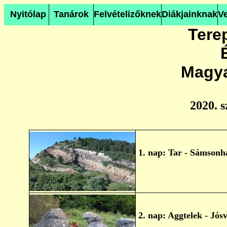
Nyitólap
Tanárok
Felvételizőknek
Diákjainknak
V
Tere
Magy
2020. 
1. nap: Tar - Sámsonh
2. nap: Aggtelek - Jós